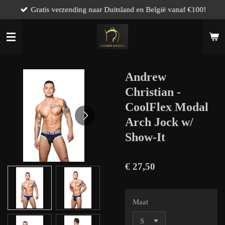
Gratis verzending naar Duitsland en België vanaf €100!
Ga
direct
naar
de
hoofdinhoud
Andrew
Christian -
CoolFlex Modal
Arch Jock w/
Show-It
€ 27,50
Maat