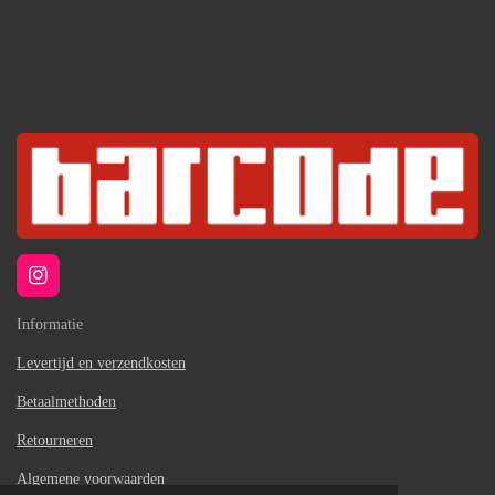
I
n
s
Informatie
t
a
Levertijd en verzendkosten
g
Betaalmethoden
r
a
Retourneren
m
Algemene voorwaarden