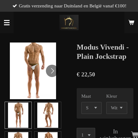
Gratis verzending naar Duitsland en België vanaf €100!
Ga
direct
naar
de
hoofdinhoud
Modus Vivendi -
Plain Jockstrap
€ 22,50
Maat
Kleur
In