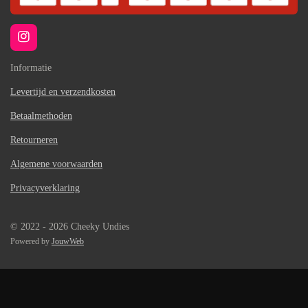
I
n
s
Informatie
t
a
Levertijd en verzendkosten
g
Betaalmethoden
r
a
Retourneren
m
Algemene voorwaarden
Privacyverklaring
© 2022 - 2026 Cheeky Undies
Powered by
JouwWeb