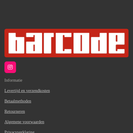
I
n
s
Informatie
t
a
Levertijd en verzendkosten
g
Betaalmethoden
r
a
Retourneren
m
Algemene voorwaarden
Privacyverklaring