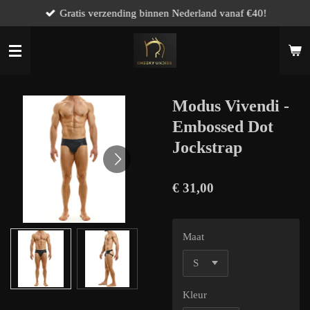
Gratis verzending binnen Nederland vanaf €40!
Ga
direct
naar
de
hoofdinhoud
Modus Vivendi -
Embossed Dot
Jockstrap
€ 31,00
Maat
Kleur